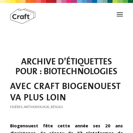
ARCHIVE D’ÉTIQUETTES
POUR :
BIOTECHNOLOGIES
AVEC CRAFT BIOGENOUEST
VA PLUS LOIN
FILIÈRES
,
MÉTHODOLOGIE
,
RÉSEAU
Biogenouest fête cette année ses 20 ans
d’existence. Ce réseau de 37 plateformes de