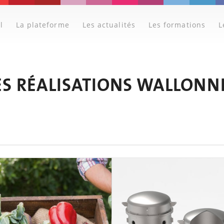
l
La plateforme
Les actualités
Les formations
L
ES RÉALISATIONS WALLONN