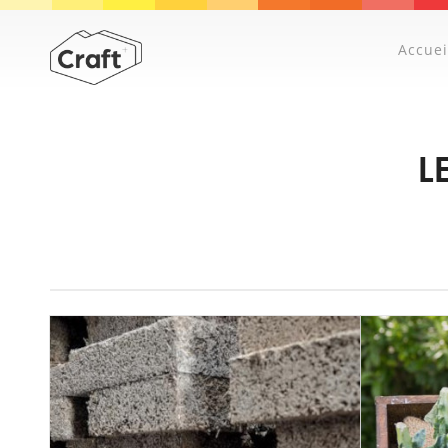
Accuei
L