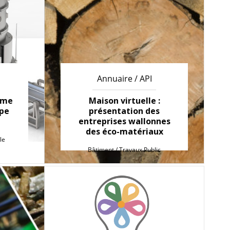
Annuaire / API
mme
Maison virtuelle :
ope
présentation des
entreprises wallonnes
des éco-matériaux
le
Bâtiment / Travaux Public