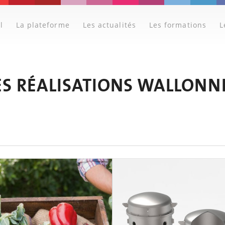
l
La plateforme
Les actualités
Les formations
L
ES RÉALISATIONS WALLONN