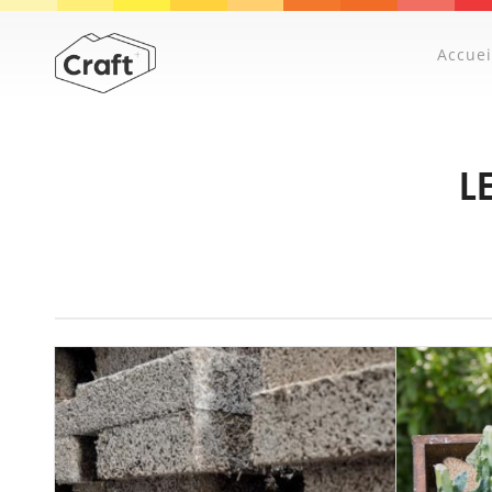
Accuei
L