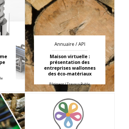
Annuaire / API
mme
Maison virtuelle :
ope
présentation des
entreprises wallonnes
des éco-matériaux
le
Bâtiment / Travaux Public