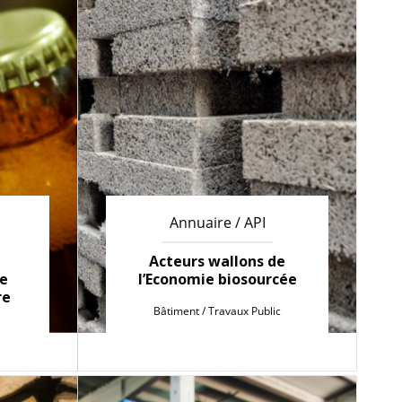
Annuaire / API
Acteurs wallons de
le
l’Economie biosourcée
re
Bâtiment / Travaux Public