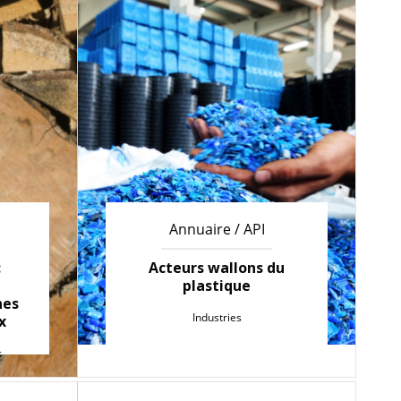
Annuaire / API
:
Acteurs wallons du
plastique
nes
Industries
x
c