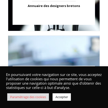
Annuaire des designers bretons
Annuaire / API
En poursuivant votre navigation sur ce site, vous acceptez
l'utilisation de cookies qui nous permettent de vous
proposer une navigation optimale ainsi que d'obtenir des
Marque Bretagne : les partenaires
statistiques sur celle-ci à but d'analyse.
Accompagnement
Paramètrage des cookies
Accepter