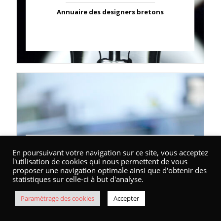
Annuaire des designers bretons
Annuaire / API
En poursuivant votre navigation sur ce site, vous acceptez
l'utilisation de cookies qui nous permettent de vous
proposer une navigation optimale ainsi que d'obtenir des
Marque Bretagne : les partenaires
statistiques sur celle-ci à but d'analyse.
Accompagnement
Paramètrage des cookies
Accepter