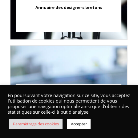
Annuaire des designers bretons
Annuaire / API
En poursuivant votre navigation sur ce site, vous acceptez
l'utilisation de cookies qui nous permettent de vous
proposer une navigation optimale ainsi que d'obtenir des
Marque Bretagne : les partenaires
statistiques sur celle-ci à but d'analyse.
Accompagnement
Paramètrage des cookies
Accepter