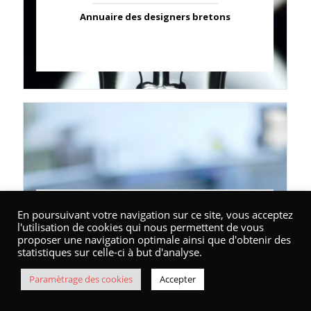
Annuaire des designers bretons
Annuaire / API
En poursuivant votre navigation sur ce site, vous acceptez
l'utilisation de cookies qui nous permettent de vous
proposer une navigation optimale ainsi que d'obtenir des
Marque Bretagne : les partenaires
statistiques sur celle-ci à but d'analyse.
Accompagnement
Paramètrage des cookies
Accepter